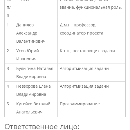
п/
звание, функциональная роль.
п
1
Данилов
Д.м.н., профессор,
Александр
координатор проекта
Валентинович
2
Усов Юрий
К.т.н., постановщик задачи
Иванович
3
Булыгина Наталья
Алгоритмизация задачи
Владимировна
4
Невзорова Елена
Алгоритмизация задачи
Владимировна
5
Кутейко Виталий
Программирование
Анатольевич
Ответственное лицо: