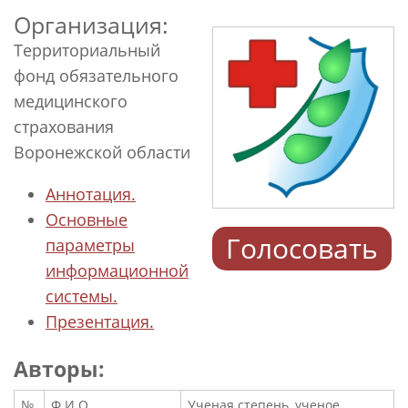
Организация:
Территориальный
фонд обязательного
медицинского
страхования
Воронежской области
Аннотация.
Основные
Голосовать
параметры
информационной
системы.
Презентация.
Авторы:
№
Ф.И.О.
Ученая степень, ученое