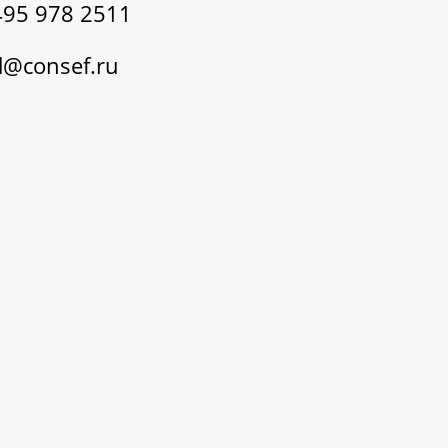
495 978 2511
@consef.ru