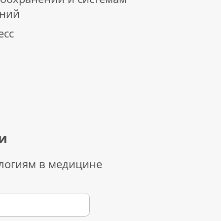
ений
есс
и
логиям в медицине