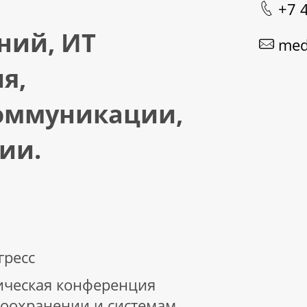
+7 
ний, ИТ
med
я,
оммуникации,
ии.
гресс
тическая конференция
воохранении и системам