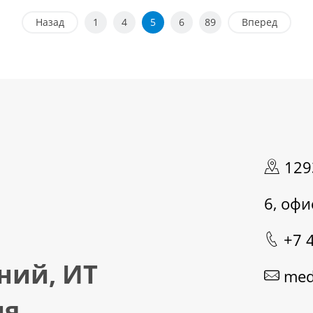
Назад
1
4
5
6
89
Вперед
1293
6, офи
+7 
ний, ИТ
med
я,