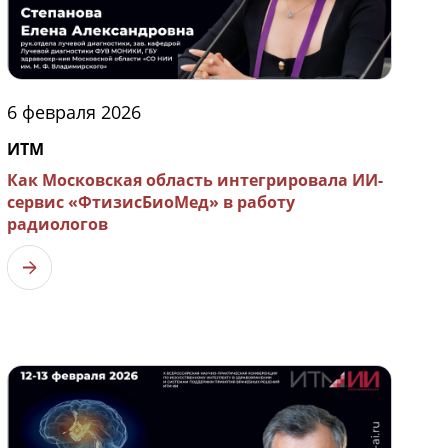
6 февраля 2026
ИТМ
Как Московская область интегрировала ИИ-
сервис «ФтизисБиоМед» в работу
радиологов
Узнать больше