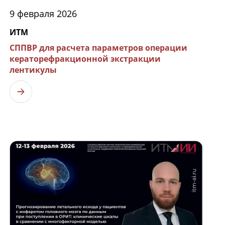
9 февраля 2026
ИТМ
СППВР для расчета параметров операции
кераторефракционной экстракции
лентикулы
Узнать больше