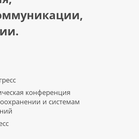
оммуникации,
ии.
гресс
тическая конференция
воохранении и системам
ений
есс