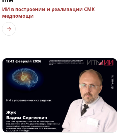
ИТМ
ИИ в построении и реализации СМК
медпомощи
Узнать больше