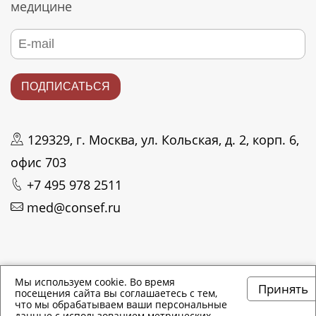
медицине
129329, г. Москва, ул. Кольская, д. 2, корп. 6,
офис 703
+7 495 978 2511
med@consef.ru
Мы используем cookie. Во время
© 2021—2026 ООО "КОНСЭФ". Все права
Принять
посещения сайта вы соглашаетесь с тем,
защищены. Подробнее об ограничениях .
что мы обрабатываем ваши персональные
данные с использованием метрических